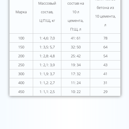
Массовый
состав на
бетона из
Марка
состав,
10 л
10 цемента,
Ц:П:Щ, кг
цемента,
л
П:Щ, л
100
1: 4,6: 7,0
41: 61
78
150
1: 3,5: 5,7
32: 50
64
200
1: 2,8: 4,8
25: 42
54
250
1: 2,1: 3,9
19: 34
43
300
1: 1,9: 3,7
17: 32
41
400
1: 1,2: 2,7
11: 24
31
450
1: 1,1: 2,5
10: 22
29