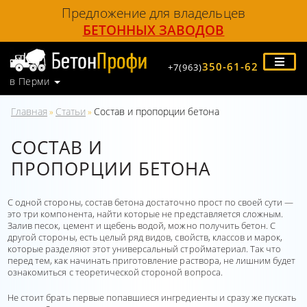
Предложение для владельцев
БЕТОННЫХ ЗАВОДОВ
350-61-62
+7(963)
в Перми
Главная
Статьи
Состав и пропорции бетона
»
»
СОСТАВ И
ПРОПОРЦИИ БЕТОНА
С одной стороны, состав бетона достаточно прост по своей сути —
это три компонента, найти которые не представляется сложным.
Залив песок, цемент и щебень водой, можно получить бетон. С
другой стороны, есть целый ряд видов, свойств, классов и марок,
которые разделяют этот универсальный стройматериал. Так что
перед тем, как начинать приготовление раствора, не лишним будет
ознакомиться с теоретической стороной вопроса.
Не стоит брать первые попавшиеся ингредиенты и сразу же пускать