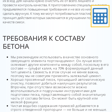
их в ход. Для начала нужно очистить их от всего лишнего и
провести контроль качества. К приготовлению специальных видов
предъявляются повышенные требования и не все из них можно
сделать вручную. К тому же могут потребоваться пластификаторы,
принцип действия которых заключается в улучшении полезных
качеств смеси.
ТРЕБОВАНИЯ К СОСТАВУ
БЕТОНА
Мы рекомендуем использовать в качестве основного
связующего элемента портландцемент. Он лучше всего
склеивает другие компоненты между собой, поскольку в его
составе — сульфат калия, на 70% формирующий данный
тип цемента. Свежесть в этом случае не менее важна,
поэтому мы не советуем применять залежалый цемент.
Хорошо просеянный песок, прошедший автоматическую
очистку, позволит добиться наилучших результатов.
Впрочем, при отсутствии возможности можно
воспользоваться и подручными инструментами для
подготовки песка, представляющего собой значительную
часть от состава бетона. Он может быть крупной или
мелкой фракции.
Чистая вода без содержания примесей добавляется в
строго отведенной пропорции — не больше и не меньше.