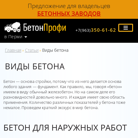
Предложение для владельцев
БЕТОННЫХ ЗАВОДОВ
350-61-62
+7(963)
в Перми
Главная
Статьи
Виды бетона
»
»
ВИДЫ БЕТОНА
Бетон — основа стройки, потому что из него делается основа
любого здания — фундамент. Как правило, мы, говоря «бетон»
имеем в виду обычный железобетон. Но на самом деле его
разновидностей довольно много. И каждая имеет свою область
применения. Количество различных показателей у бетона тоже
немалое. Проведем краткий экскурс в мир бетона.
БЕТОН ДЛЯ НАРУЖНЫХ РАБОТ