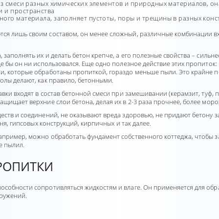
из смеси разных химических элементов и природных материалов, он
и и пространства
ного материала, заполняет пустоты, поры и трещины в разных конс
тся лишь своим составом, он менее сложный, различные комбинации в
, заполнять их и делать бетон крепче, а его полезные свойства – силь
де бы он ни использовался. Еще одно полезное действие этих пропиток: 
ми, которые обработаны пропиткой, гораздо меньше пыли. Это крайне
олы делают, как правило, бетонными.
вки входят в состав бетонной смеси при замешивании (керамзит, туф, пем
защищает верхние слои бетона, делая их в 2-3 раза прочнее, более м
еств и соединений, не оказывают вреда здоровью, не придают бетону з
мня, гипсовых конструкций, кирпичных и так далее.
апример, можно обработать фундамент собственного коттеджа, чтобы за
е пылил.
РОПИТКИ
пособности сопротивляться жидкостям и влаге. Он применяется для об
оружений.