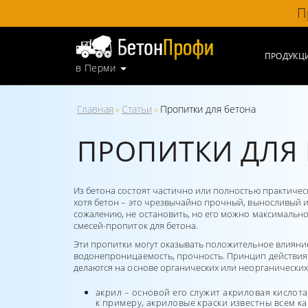
П
ПРОДУКЦ
в Перми
Главная
Статьи
Пропитки для бетона
»
»
ПРОПИТКИ ДЛЯ
Из бетона состоят частично или полностью практичес
хотя бетон – это чрезвычайно прочный, выносливый и 
сожалению, не остановить, но его можно максимальн
смесей-пропиток для бетона.
Эти пропитки могут оказывать положительное влияние
водонепроницаемость, прочность. Принцип действия э
делаются на основе органических или неорганических
акрил – основой его служит акриловая кислот
к примеру, акриловые краски известны всем к