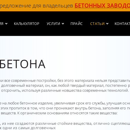
редложение для владельцев
БЕТОННЫХ ЗАВОД
ИЯ
КАЛЬКУЛЯТОР
УСЛУГИ
ПРАЙС
СТАТЬИ
КОНТАК
 БЕТОНА
ки все современные постройки, без этого материала нельзя представит
долговечный материал, он, как любой твердый материал, постепенно ра
о отсрочить, используя различные новшества современных технологий.
 на любое бетонное изделие, увеличивая срок его службы, улучшая осн
тих пропиток в том, что они проникают внутрь бетона, заполняя его 
 веществ. К органическим основаниям относятся такие вещества:
а, из нее создаются различные стойкие вещества, отлично сцепляю
ак одни из самых долговечных