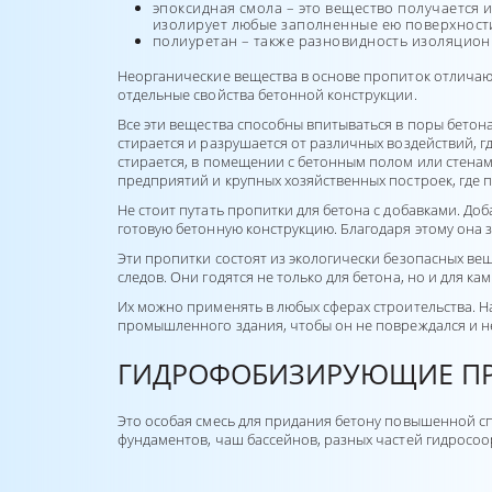
эпоксидная смола – это вещество получается 
изолирует любые заполненные ею поверхност
полиуретан – также разновидность изоляцион
Неорганические вещества в основе пропиток отличаю
отдельные свойства бетонной конструкции.
Все эти вещества способны впитываться в поры бетона
стирается и разрушается от различных воздействий, г
стирается, в помещении с бетонным полом или стена
предприятий и крупных хозяйственных построек, где п
Не стоит путать пропитки для бетона с добавками. Доба
готовую бетонную конструкцию. Благодаря этому она 
Эти пропитки состоят из экологически безопасных вещ
следов. Они годятся не только для бетона, но и для ка
Их можно применять в любых сферах строительства. Н
промышленного здания, чтобы он не повреждался и н
ГИДРОФОБИЗИРУЮЩИЕ П
Это особая смесь для придания бетону повышенной с
фундаментов, чаш бассейнов, разных частей гидросо